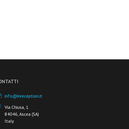
ONTATTI
info@inreception.it
Via Chiusa, 1
84046, Ascea (SA)
Italy