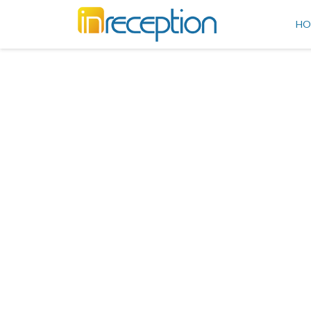
inReception
HO