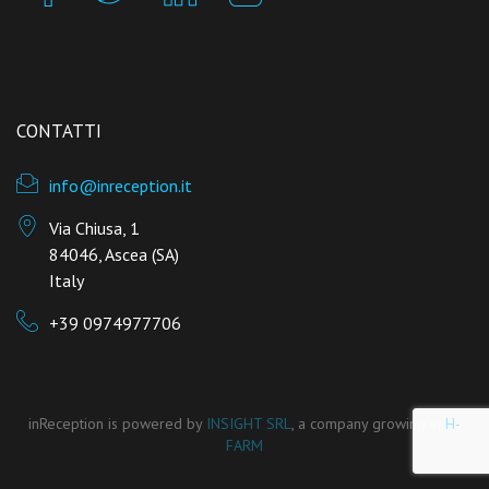
CONTATTI
info@inreception.it
Via Chiusa, 1
84046, Ascea (SA)
Italy
+39 0974977706
inReception is powered by
INSIGHT SRL
, a company growing in
H-
FARM