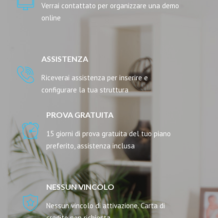
Verrai contattato per organizzare una demo
online
ASSISTENZA
Riceverai assistenza per inserire e
configurare la tua struttura
PROVA GRATUITA
15 giorni di prova gratuita del tuo piano
preferito, assistenza inclusa
NESSUN VINCOLO
Nessun vincolo di attivazione. Carta di
credito non richiesta.