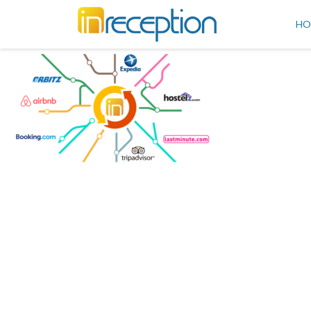
inReception
HO