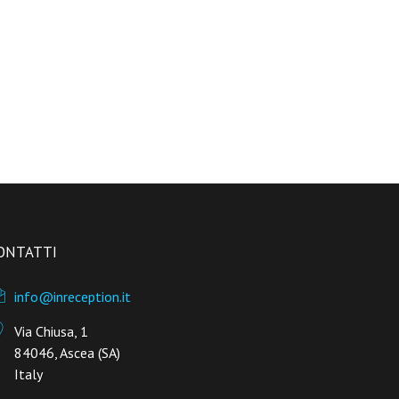
ONTATTI
info@inreception.it
Via Chiusa, 1
84046, Ascea (SA)
Italy