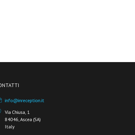
ONTATTI
info@inreception.it
Via Chiusa, 1
84046, Ascea (SA)
Italy