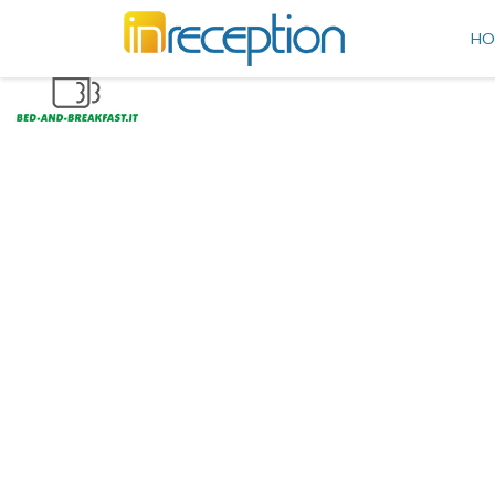
inReception
HO