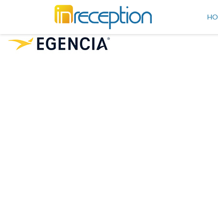
inReception
HO