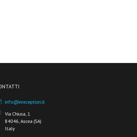
ONTATTI
info@inreception.it
Via Chiusa, 1
84046, Ascea (SA)
Italy