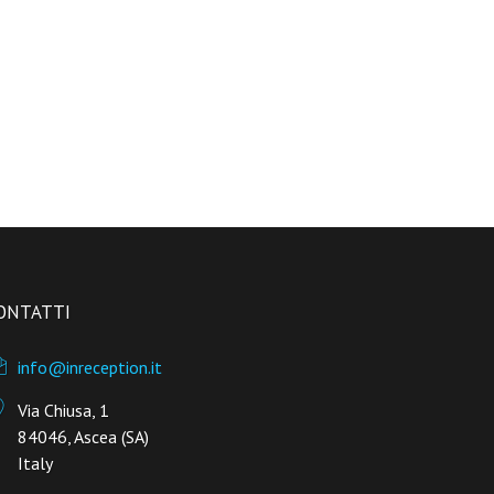
ONTATTI
info@inreception.it
Via Chiusa, 1
84046, Ascea (SA)
Italy