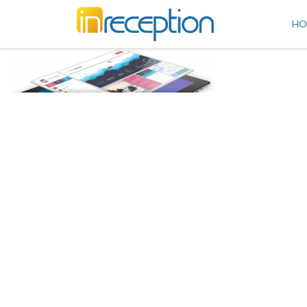
inReception
HO