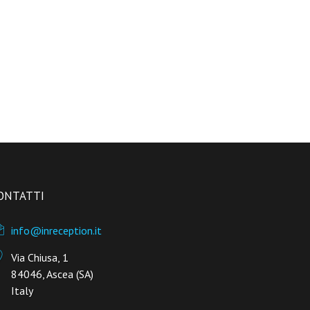
ONTATTI
info@inreception.it
Via Chiusa, 1
84046, Ascea (SA)
Italy