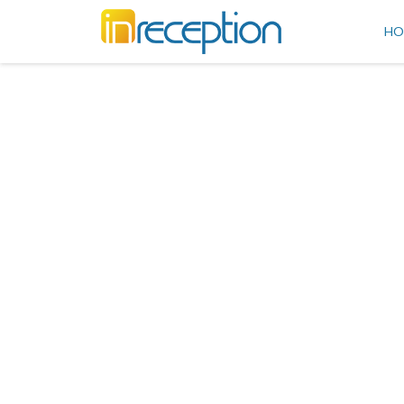
inReception
HO