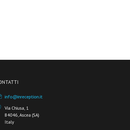
ONTATTI
info@inreception.it
Via Chiusa, 1
84046, Ascea (SA)
Italy