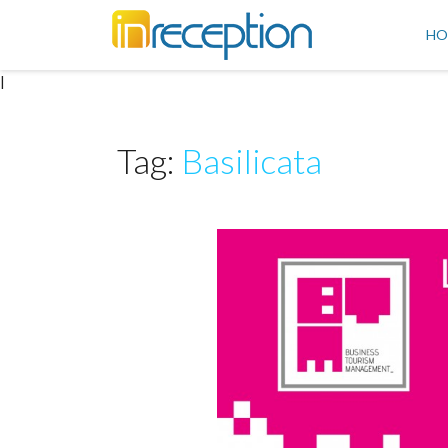
inReception
HO
|
Tag:
Basilicata