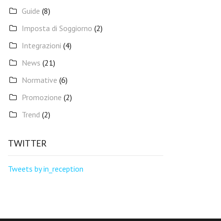
Guide
(8)
Imposta di Soggiorno
(2)
Integrazioni
(4)
News
(21)
Normative
(6)
Promozione
(2)
Trend
(2)
TWITTER
Tweets by in_reception