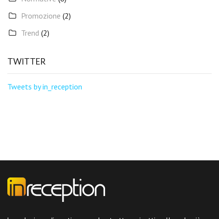
Promozione
(2)
Trend
(2)
TWITTER
Tweets by in_reception