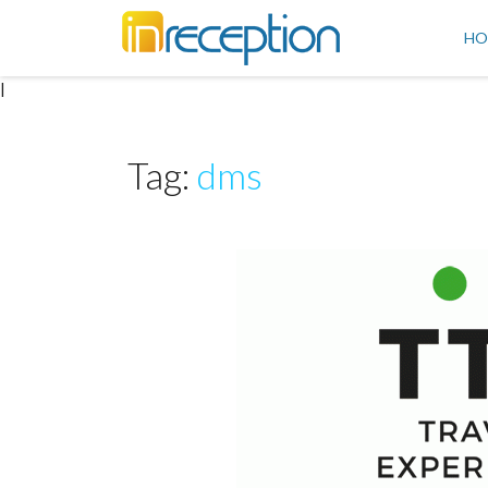
inReception
HO
|
Tag:
dms