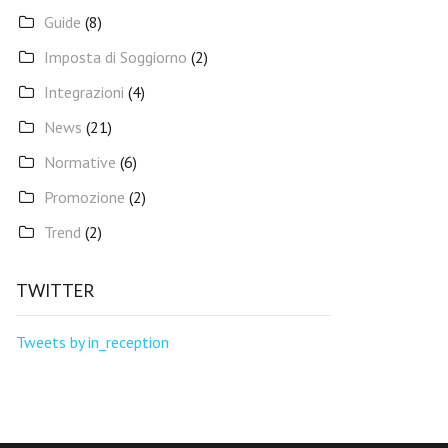
Guide
(8)
Imposta di Soggiorno
(2)
Integrazioni
(4)
News
(21)
Normative
(6)
Promozione
(2)
Trend
(2)
TWITTER
Tweets by in_reception