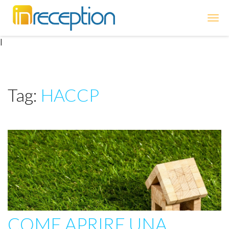
inReception
|
Tag:
HACCP
COME APRIRE UNA