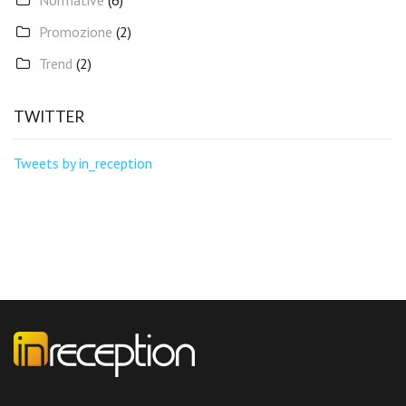
Normative
(6)
Promozione
(2)
Trend
(2)
TWITTER
Tweets by in_reception