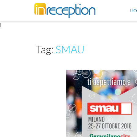
inReception
HO
|
Tag:
SMAU