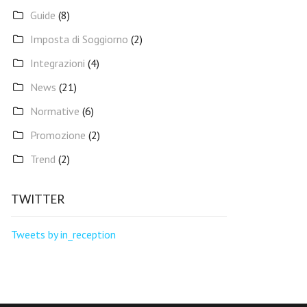
Guide
(8)
Imposta di Soggiorno
(2)
Integrazioni
(4)
News
(21)
Normative
(6)
Promozione
(2)
Trend
(2)
TWITTER
Tweets by in_reception