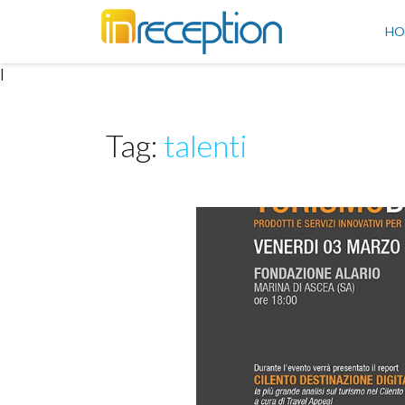
inReception
HO
|
Tag:
talenti