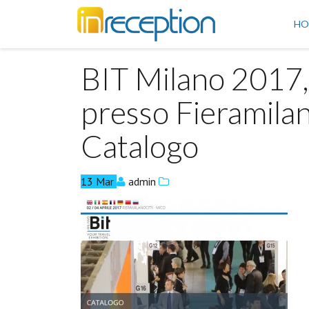
inReception
HO
BIT Milano 2017, 
presso Fieramila
Catalogo
13
Mar
admin