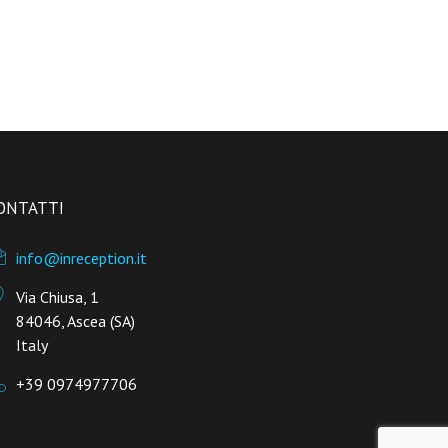
ONTATTI
info@inreception.it
Via Chiusa, 1
84046, Ascea (SA)
Italy
+39 0974977706