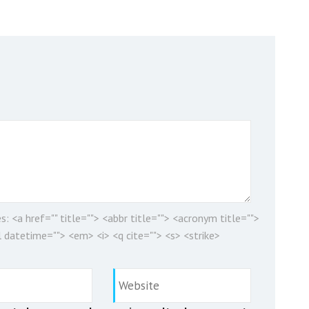
es:
<a href="" title=""> <abbr title=""> <acronym title="">
 datetime=""> <em> <i> <q cite=""> <s> <strike>