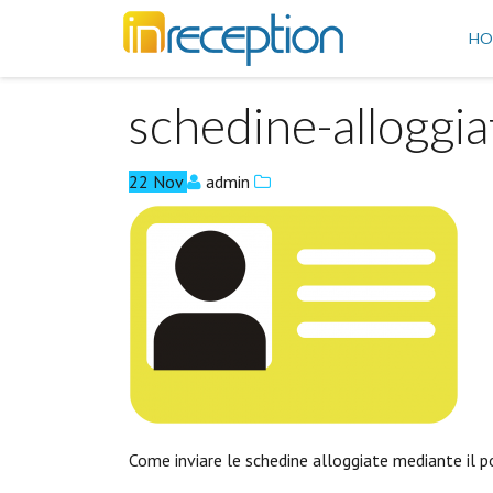
inReception
HO
schedine-alloggi
22
Nov
admin
Come inviare le schedine alloggiate mediante il p