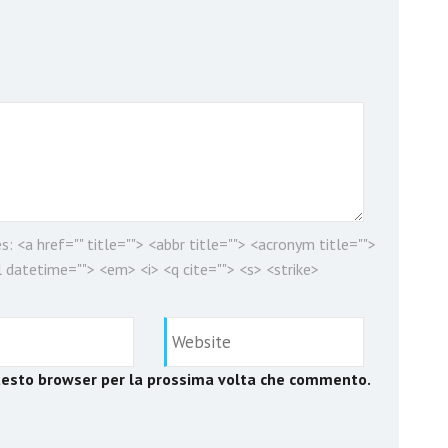
es:
<a href="" title=""> <abbr title=""> <acronym title="">
 datetime=""> <em> <i> <q cite=""> <s> <strike>
questo browser per la prossima volta che commento.