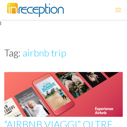
inReception
|
Tag:
airbnb trip
“AIRBNB VIAGGI” OLTRE