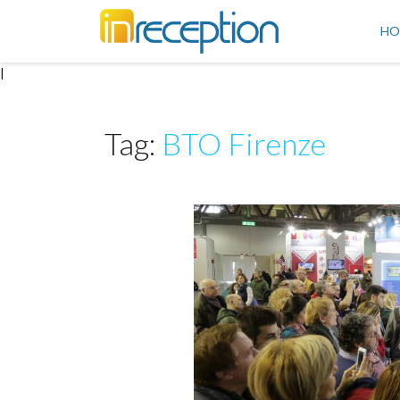
inReception
HO
|
Tag:
BTO Firenze