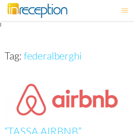
inReception
|
Tag:
federalberghi
“TASSA AIRBNB”,