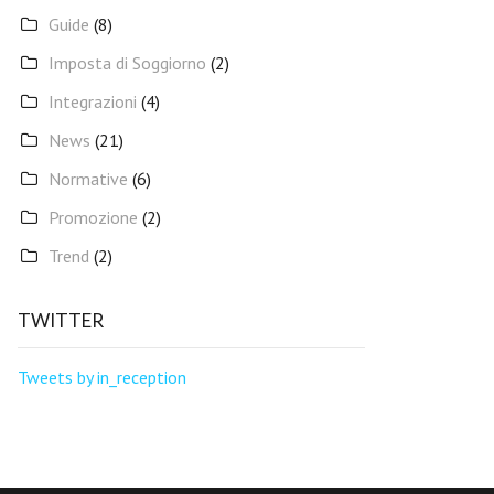
Guide
(8)
Imposta di Soggiorno
(2)
Integrazioni
(4)
News
(21)
Normative
(6)
Promozione
(2)
Trend
(2)
TWITTER
Tweets by in_reception