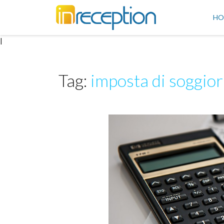
inReception
HO
|
Tag:
imposta di soggio