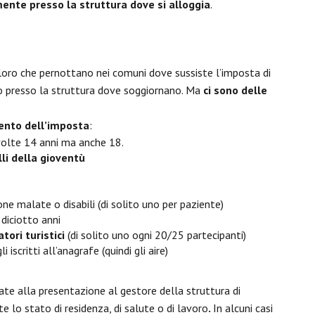
ente presso la struttura dove si alloggia
.
loro che pernottano nei comuni dove sussiste l’imposta di
o presso la struttura dove soggiornano. Ma
ci sono delle
ento dell’imposta
:
 volte 14 anni ma anche 18.
lli della gioventù
ne malate o disabili (di solito uno per paziente)
 diciotto anni
ori turistici
(di solito uno ogni 20/25 partecipanti)
 iscritti all’anagrafe (quindi gli aire)
te alla presentazione al gestore della struttura di
e lo stato di residenza, di salute o di lavoro
.
In alcuni casi