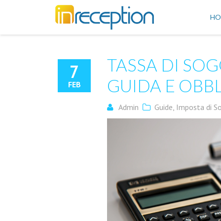
inReception
HO
TASSA DI SOG
7
GUIDA E OBBL
FEB
Admin
Guide
,
Imposta di S