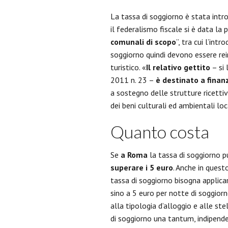
La tassa di soggiorno è stata intro
il federalismo fiscale si è data la po
comunali di scopo
”, tra cui l’intr
soggiorno quindi devono essere re
turistico. «
Il relativo gettito
– si 
2011 n. 23 –
è destinato a finan
a sostegno delle strutture ricetti
dei beni culturali ed ambientali loca
Quanto costa
Se
a Roma
la tassa di soggiorno p
superare i 5 euro
. Anche in quest
tassa di soggiorno bisogna applic
sino a 5 euro per notte di soggiorn
alla tipologia d’alloggio e alle stel
di soggiorno una tantum, indipende