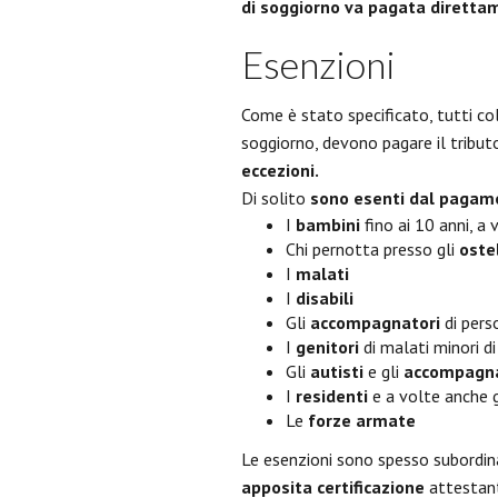
di soggiorno va pagata direttam
Esenzioni
Come è stato specificato, tutti co
soggiorno, devono pagare il tribut
eccezioni.
Di solito
sono esenti dal pagam
I
bambini
fino ai 10 anni, a
Chi pernotta presso gli
oste
I
malati
I
disabili
Gli
accompagnatori
di perso
I
genitori
di malati minori di
Gli
autisti
e gli
accompagnat
I
residenti
e a volte anche gli
Le
forze armate
Le esenzioni sono spesso subordina
apposita certificazione
attestant