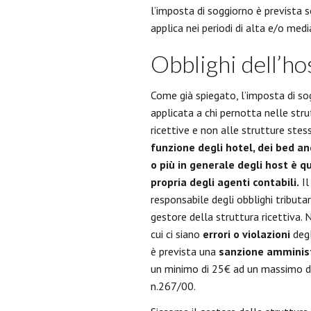
l’imposta di soggiorno è prevista so
applica nei periodi di alta e/o med
Obblighi dell’ho
Come già spiegato, l’imposta di so
applicata a chi pernotta nelle stru
ricettive e non alle strutture stes
funzione degli hotel, dei bed a
o più in generale degli host è q
propria degli agenti contabili.
Il
responsabile degli obblighi tributari,
gestore della struttura ricettiva. 
cui ci siano
errori o violazioni
degl
è prevista una
sanzione amminist
un minimo di 25€ ad un massimo di 
n.267/00.