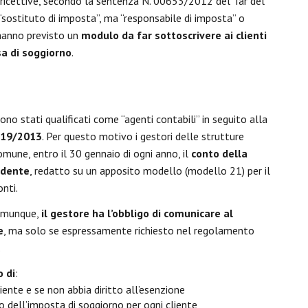
 ricettive, secondo la sentenza N. 00653/2012 del Tar del
 “sostituto di imposta”, ma “responsabile di imposta” o
 hanno previsto un
modulo da far sottoscrivere ai clienti
sa di soggiorno
.
sono stati qualificati come “agenti contabili” in seguito alla
. 19/2013
. Per questo motivo i gestori delle strutture
mune, entro il 30 gennaio di ogni anno, il
conto della
edente
, redatto su un apposito modello (modello 21) per il
onti.
comunque,
il gestore ha l’obbligo di comunicare al
e
, ma solo se espressamente richiesto nel regolamento
.
o di
:
liente e se non abbia diritto all’esenzione
o dell’imposta di soggiorno per ogni cliente