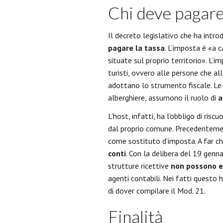
Chi deve pagare
Il decreto legislativo che ha intro
pagare la tassa
. L’imposta è «a c
situate sul proprio territorio». L’i
turisti, ovvero alle persone che al
adottano lo strumento fiscale. Le s
alberghiere, assumono il ruolo di
a
L’host, infatti, ha l’obbligo di ris
dal proprio comune. Precedentemente
come sostituto d’imposta. A far ch
conti
. Con la delibera del 19 genna
strutture ricettive
non possono es
agenti contabili. Nei fatti questo 
di dover compilare il Mod. 21.
Finalità