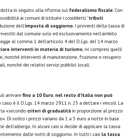
dotta in seguito alla riforma sul
federalismo fiscale
. Con
ssibilità ai comuni di istituire i cosiddetti “
tributi
oduzione dell’
imposta di soggiorno
. I proventi della tassa di
investiti dal comune solo ed esclusivamente nell’ambito
legge al comma 1 dell’articolo 4 del D.Lgs. del 14 marzo
ziare interventi in materia di turismo
, ivi compresi quelli
ve, nonché interventi di manutenzione, fruizione e recupero
li, nonché dei relativi servizi pubblici locali.
uò arrivare
fino a 10 Euro
,
nel resto d’Italia non può
o caso è il D.Lgs. 14 marzo 2911 n. 23 a dettare i vincoli. La
arla «secondo
criteri di gradualità
in proporzione al prezzo
o». Di solito i prezzi variano da 1 a 5 euro a notte in base
le dell’albergo. In alcuni casi si decide di applicare la tassa
ntemente dalle notti di soggiorno. In tutti i casi
la tassa