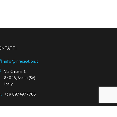
ONTATTI
info@inreception.it
Via Chiusa, 1
84046, Ascea (SA)
Italy
+39 0974977706