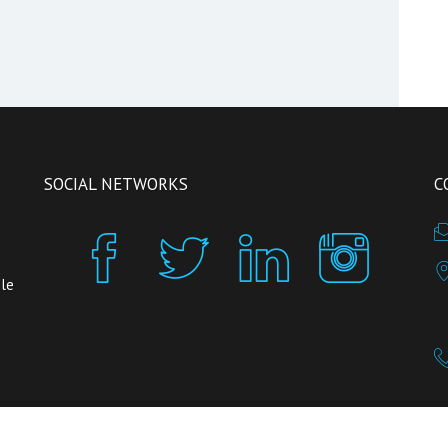
SOCIAL NETWORKS
C
 le
inReception is powered by
INSIGHT SRL
, a company growing in
H-FARM