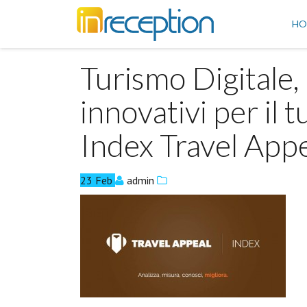
inReception
HO
Turismo Digitale, 
innovativi per il t
Index Travel App
23
Feb
admin