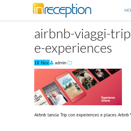
inReception
HO
airbnb-viaggi-tri
e-experiences
18
Nov
admin
Airbnb lancia Trip con experiences e places. Arbnb 