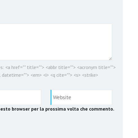
es:
<a href="" title=""> <abbr title=""> <acronym title="">
 datetime=""> <em> <i> <q cite=""> <s> <strike>
questo browser per la prossima volta che commento.