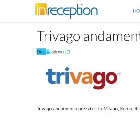
inReception
HO
Trivago andament
Dec
admin
Trivago andamento prezzi città Milano, Roma, Ri