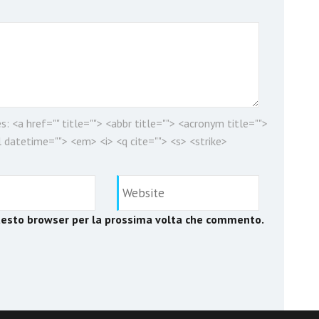
es:
<a href="" title=""> <abbr title=""> <acronym title="">
 datetime=""> <em> <i> <q cite=""> <s> <strike>
questo browser per la prossima volta che commento.