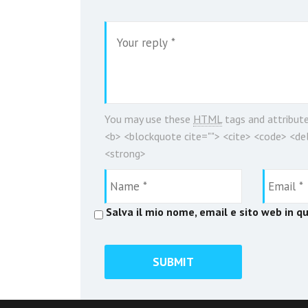
You may use these
HTML
tags and attribut
<b> <blockquote cite=""> <cite> <code> <del
<strong>
Salva il mio nome, email e sito web in 