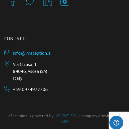
CONTATTI
info@inreception.it
Via Chiusa, 1
84046, Ascea (SA)
Italy
+39 0974977706
inReception is powered by
INSIGHT SRL
, a company growing in
H-
FARM