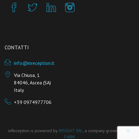
CONTATTI
info@inreception.it
Via Chiusa, 1
84046, Ascea (SA)
Italy
+39 0974977706
inReception is powered by
INSIGHT SRL
, a company growing in
H-
FARM