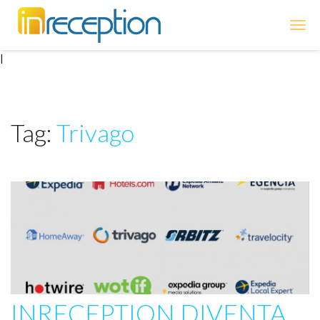
inReception
|
Tag:
Trivago
INRECEPTION DIVENTA