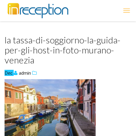
inReception
la tassa-di-soggiorno-la-guida-
per-gli-host-in-foto-murano-
venezia
Dec
admin