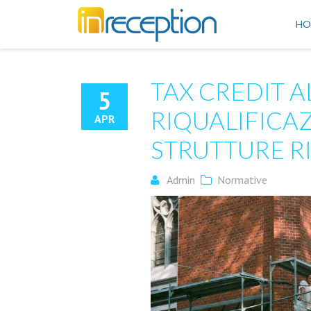
inReception
HO
TAX CREDIT A
5
RIQUALIFICA
APR
STRUTTURE R
Admin
Normative