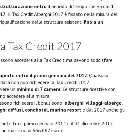
ristrutturazione entro
il periodo di tempo che va dal
1
017
. Il Tax Credit Alberghi 2017 è fissato nella misura del
iqualificazione delle strutture esistenti
fino a un
lla Tax Credit 2017
possono accedere alla Tax Credit ma devono soddisfare
aperto entro il primo gennaio del 2012
. Qualsiasi
data non può richiedere la Tax Credit 2017.
avere un
minimo di 7 camere
. Le strutture ricettive con
o accedere alla misura.
ossono richiedere il bonus sono:
alberghi
,
villaggi-albergo
,
ghi diffusi
,
condhotel
,
marina resort
e dal 2017 anche gli
enuto tra il primo gennaio 2014 e il 31 dicembre 2017
er un massimo di 666.667 euro).