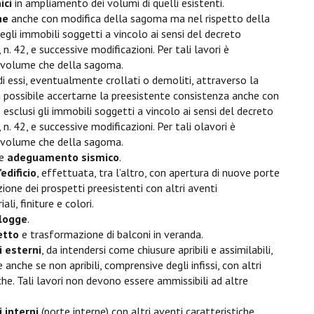
ici
in ampliamento dei volumi di quelli esistenti.
ne
anche con modifica della sagoma ma nel rispetto della
egli immobili soggetti a vincolo ai sensi del decreto
n. 42, e successive modificazioni. Per tali lavori è
el volume che della sagoma.
 di essi, eventualmente crollati o demoliti, attraverso la
ia possibile accertarne la preesistente consistenza anche con
esclusi gli immobili soggetti a vincolo ai sensi del decreto
n. 42, e successive modificazioni. Per tali olavori è
el volume che della sagoma.
 e
adeguamento sismico
.
edificio
, effettuata, tra l’altro, con apertura di nuove porte
zione dei prospetti preesistenti con altri aventi
li, finiture e colori.
 logge
.
tetto
e trasformazione di balconi in veranda.
i esterni
, da intendersi come chiusure apribili e assimilabili,
e anche se non apribili, comprensive degli infissi, con altri
che. Tali lavori non devono essere ammissibili ad altre
 interni
(porte interne) con altri aventi caratteristiche