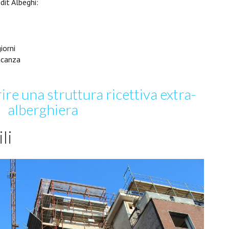
dit Albeghi:
iorni
acanza
re una struttura ricettiva extra-
alberghiera
li