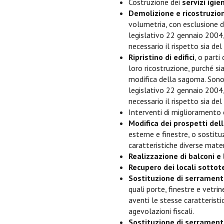
Costruzione dei
servizi igien
Demolizione e ricostruzio
volumetria, con esclusione d
legislativo 22 gennaio 2004, 
necessario il rispetto sia d
Ripristino di edifici
, o parti
loro ricostruzione, purché s
modifica della sagoma. Sono 
legislativo 22 gennaio 2004, 
necessario il rispetto sia d
Interventi di miglioramento
Modifica dei prospetti dell’
esterne e finestre, o sostitu
caratteristiche diverse materia
Realizzazione di balconi e
Recupero dei locali sotto
Sostituzione di serrament
quali porte, finestre e vetrin
aventi le stesse caratteristi
agevolazioni fiscali.
Sostituzione di serramenti