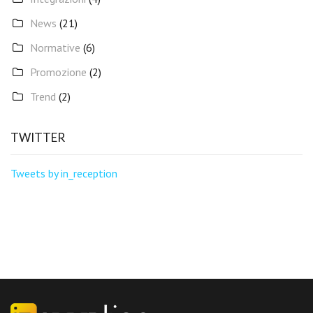
News
(21)
Normative
(6)
Promozione
(2)
Trend
(2)
TWITTER
Tweets by in_reception