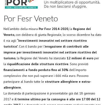
Por Fesr Veneto
Nell’ambito della misura
Por Fesr 2014-2020,
la
Regione del
Veneto,
con delibera di giunta Regionale, lo scorso dicembre ha dato
il via agli
“Investimenti innovativi nel settore ricettivo
turistico”.
Con il bando per l
’erogazione di contributi alle
imprese per investimenti innovativi nel settore ricettivo del
turismo
, la Regione del Veneto ha stanziato
12 milioni di euro
per
la
riqualificazione delle strutture ricettive
. Sono previsti
finanziamenti a fondo perduto fino al 30%
dell’importo
complessivo che non può superare i 666 mila euro. Possono
partecipare al bando tutte le
strutture alberghiere e extra-
alberghiere
.
La domanda di partecipazione è presentabile già dal 18 gennaio
2017 e
il termine ultimo per la consegna è alle ore 17:00 del 12
aprile 2017
. La domanda può essere presentata esclusivamente per