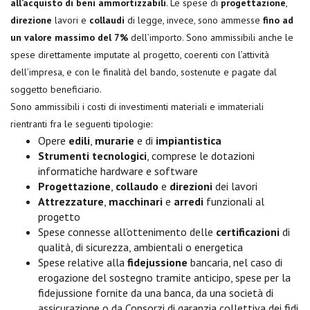
all’acquisto di beni ammortizzabili
. Le spese di
progettazione
,
direzione
lavori e
collaudi
di legge, invece, sono ammesse
fino ad
un valore massimo del 7%
dell’importo. Sono ammissibili anche le
spese direttamente imputate al progetto, coerenti con l’attività
dell’impresa, e con le finalità del bando, sostenute e pagate dal
soggetto beneficiario.
Sono ammissibili i costi di investimenti materiali e immateriali
rientranti fra le seguenti tipologie:
Opere
edili
,
murarie
e di
impiantistica
Strumenti tecnologici
, comprese le dotazioni
informatiche hardware e software
Progettazione
,
collaudo
e
direzioni
dei lavori
Attrezzature
,
macchinari
e
arredi
funzionali al
progetto
Spese connesse all’ottenimento delle
certificazioni
di
qualità, di sicurezza, ambientali o energetica
Spese relative alla
fidejussione
bancaria, nel caso di
erogazione del sostegno tramite anticipo, spese per la
fidejussione fornite da una banca, da una società di
assicurazione o da Consorzi di garanzia collettiva dei fidi