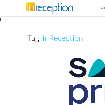
inReception
HO
|
Tag:
inReception